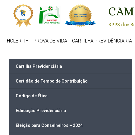
Skip to main content
CAM
RPPS dos Se
HOLERITH
PROVA DE VIDA
CARTILHA PREVIDÊNCIÁRIA
Cartilha Previdenciária
Certidão de Tempo de Contribuição
Código de Ética
Educação Previdênciária
Eleição para Conselheiros – 2024