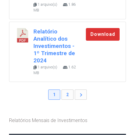
1 arquivo(s)
1.86
MB
Relatório
Download
Analítico dos
Investimentos -
1º Trimestre de
2024
1 arquivo(s)
1.62
MB
1
2
Relatórios Mensais de Investimentos