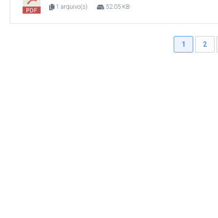
1 arquivo(s)
52.05 KB
1
2