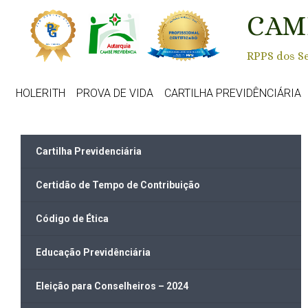
Skip to main content
CAM
RPPS dos Se
HOLERITH
PROVA DE VIDA
CARTILHA PREVIDÊNCIÁRIA
Cartilha Previdenciária
Certidão de Tempo de Contribuição
Código de Ética
Educação Previdênciária
Eleição para Conselheiros – 2024