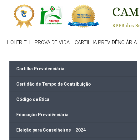
Skip to main content
CAM
RPPS dos Se
HOLERITH
PROVA DE VIDA
CARTILHA PREVIDÊNCIÁRIA
Cartilha Previdenciária
Certidão de Tempo de Contribuição
Código de Ética
Educação Previdênciária
Eleição para Conselheiros – 2024