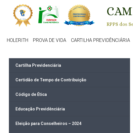
Skip to main content
CAM
RPPS dos Se
HOLERITH
PROVA DE VIDA
CARTILHA PREVIDÊNCIÁRIA
Cartilha Previdenciária
Certidão de Tempo de Contribuição
Código de Ética
Educação Previdênciária
Eleição para Conselheiros – 2024