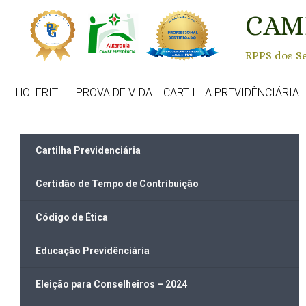
Skip to main content
CAM
RPPS dos Se
HOLERITH
PROVA DE VIDA
CARTILHA PREVIDÊNCIÁRIA
Cartilha Previdenciária
Certidão de Tempo de Contribuição
Código de Ética
Educação Previdênciária
Eleição para Conselheiros – 2024