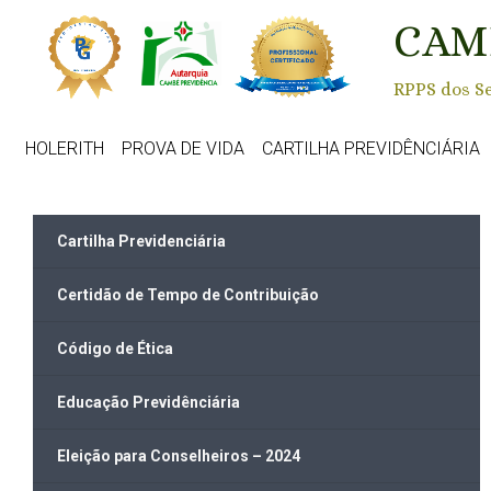
Skip to main content
CAM
RPPS dos Se
HOLERITH
PROVA DE VIDA
CARTILHA PREVIDÊNCIÁRIA
Cartilha Previdenciária
Certidão de Tempo de Contribuição
Código de Ética
Educação Previdênciária
Eleição para Conselheiros – 2024