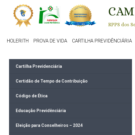
Skip to main content
CAM
RPPS dos Se
HOLERITH
PROVA DE VIDA
CARTILHA PREVIDÊNCIÁRIA
Cartilha Previdenciária
Certidão de Tempo de Contribuição
Código de Ética
Educação Previdênciária
Eleição para Conselheiros – 2024