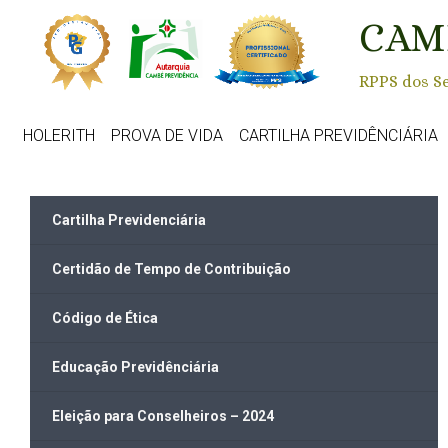
Skip to main content
CAM
RPPS dos Se
HOLERITH
PROVA DE VIDA
CARTILHA PREVIDÊNCIÁRIA
Cartilha Previdenciária
Certidão de Tempo de Contribuição
Código de Ética
Educação Previdênciária
Eleição para Conselheiros – 2024