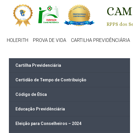
Skip to main content
CAM
RPPS dos Se
HOLERITH
PROVA DE VIDA
CARTILHA PREVIDÊNCIÁRIA
Cartilha Previdenciária
Certidão de Tempo de Contribuição
Código de Ética
Educação Previdênciária
Eleição para Conselheiros – 2024