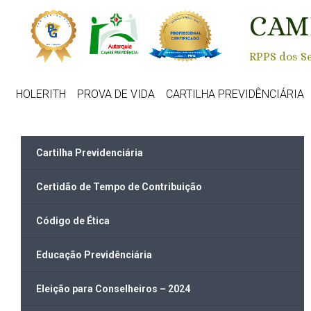
Skip to main content
CAM
RPPS dos Se
HOLERITH
PROVA DE VIDA
CARTILHA PREVIDÊNCIÁRIA
Cartilha Previdenciária
Certidão de Tempo de Contribuição
Código de Ética
Educação Previdênciária
Eleição para Conselheiros – 2024