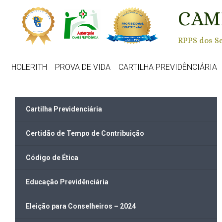
Skip to main content
CAM
RPPS dos Se
HOLERITH
PROVA DE VIDA
CARTILHA PREVIDÊNCIÁRIA
Cartilha Previdenciária
Certidão de Tempo de Contribuição
Código de Ética
Educação Previdênciária
Eleição para Conselheiros – 2024