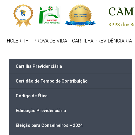
Skip to main content
CAM
RPPS dos Se
HOLERITH
PROVA DE VIDA
CARTILHA PREVIDÊNCIÁRIA
Cartilha Previdenciária
Certidão de Tempo de Contribuição
Código de Ética
Educação Previdênciária
Eleição para Conselheiros – 2024