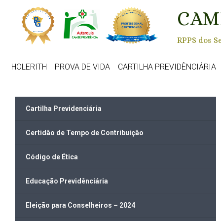
Skip to main content
CAM
RPPS dos Se
HOLERITH
PROVA DE VIDA
CARTILHA PREVIDÊNCIÁRIA
Cartilha Previdenciária
Certidão de Tempo de Contribuição
Código de Ética
Educação Previdênciária
Eleição para Conselheiros – 2024