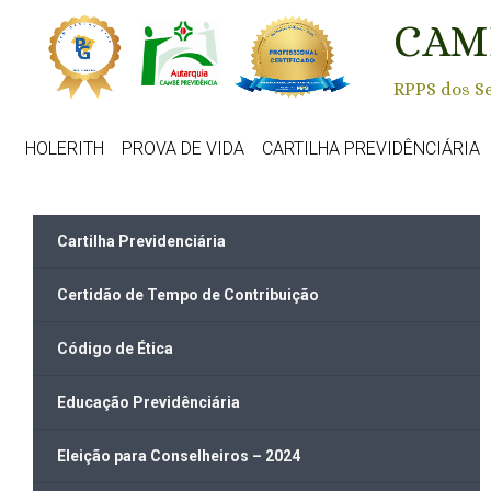
Skip to main content
CAM
RPPS dos Se
HOLERITH
PROVA DE VIDA
CARTILHA PREVIDÊNCIÁRIA
Cartilha Previdenciária
Certidão de Tempo de Contribuição
Código de Ética
Educação Previdênciária
Eleição para Conselheiros – 2024