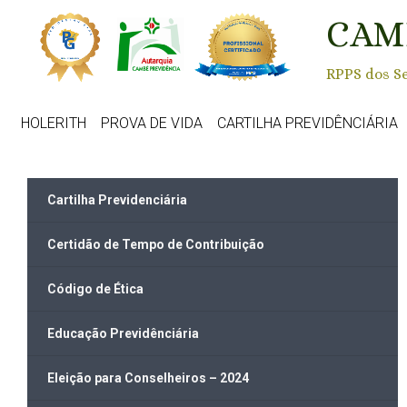
Skip to main content
CAM
RPPS dos Se
HOLERITH
PROVA DE VIDA
CARTILHA PREVIDÊNCIÁRIA
Cartilha Previdenciária
Certidão de Tempo de Contribuição
Código de Ética
Educação Previdênciária
Eleição para Conselheiros – 2024