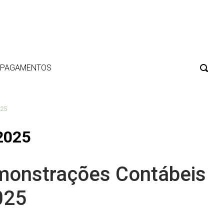
E PAGAMENTOS
025
2025
onstrações Contábeis
025