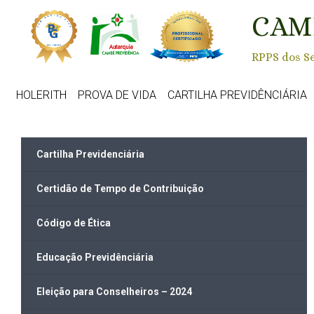
Skip to main content
CAM
RPPS dos Se
HOLERITH
PROVA DE VIDA
CARTILHA PREVIDÊNCIÁRIA
Cartilha Previdenciária
Certidão de Tempo de Contribuição
Código de Ética
Educação Previdênciária
Eleição para Conselheiros – 2024