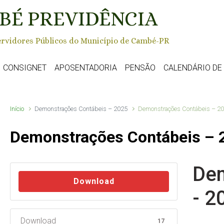
BÉ PREVIDÊNCIA
rvidores Públicos do Município de Cambé-PR
CONSIGNET
APOSENTADORIA
PENSÃO
CALENDÁRIO D
Início
Demonstrações Contábeis – 2025
Demonstrações Contábeis – 2
Demonstrações Contábeis – 
Dem
Download
- 2
Download
17