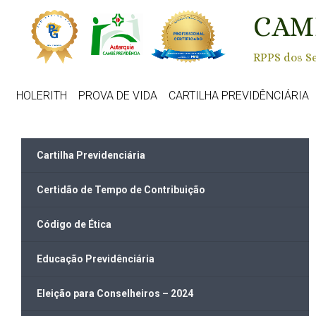
Skip to main content
CAM
RPPS dos Se
HOLERITH
PROVA DE VIDA
CARTILHA PREVIDÊNCIÁRIA
Cartilha Previdenciária
Certidão de Tempo de Contribuição
Código de Ética
Educação Previdênciária
Eleição para Conselheiros – 2024