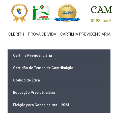
Skip to main content
CAM
RPPS dos Se
HOLERITH
PROVA DE VIDA
CARTILHA PREVIDÊNCIÁRIA
Cartilha Previdenciária
Certidão de Tempo de Contribuição
Código de Ética
Educação Previdênciária
Eleição para Conselheiros – 2024