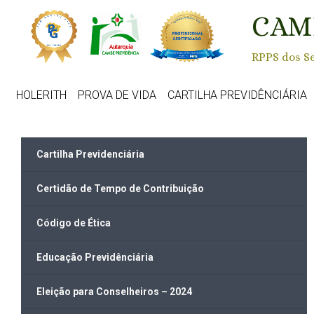
Skip to main content
CAM
RPPS dos Se
HOLERITH
PROVA DE VIDA
CARTILHA PREVIDÊNCIÁRIA
Cartilha Previdenciária
Certidão de Tempo de Contribuição
Código de Ética
Educação Previdênciária
Eleição para Conselheiros – 2024