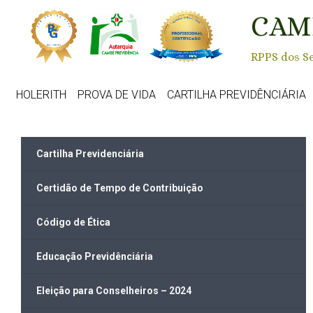
Skip to main content
CAM
RPPS dos Se
HOLERITH
PROVA DE VIDA
CARTILHA PREVIDÊNCIÁRIA
Cartilha Previdenciária
Certidão de Tempo de Contribuição
Código de Ética
Educação Previdênciária
Eleição para Conselheiros – 2024