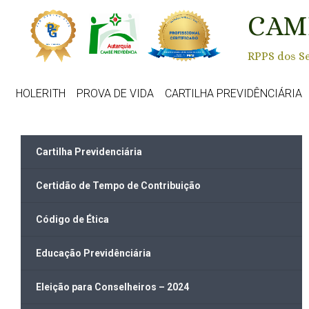
Skip to main content
CAM
RPPS dos Se
HOLERITH
PROVA DE VIDA
CARTILHA PREVIDÊNCIÁRIA
Cartilha Previdenciária
Certidão de Tempo de Contribuição
Código de Ética
Educação Previdênciária
Eleição para Conselheiros – 2024