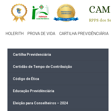
Skip to main content
CAM
RPPS dos Se
HOLERITH
PROVA DE VIDA
CARTILHA PREVIDÊNCIÁRIA
Cartilha Previdenciária
Certidão de Tempo de Contribuição
Código de Ética
Educação Previdênciária
Eleição para Conselheiros – 2024