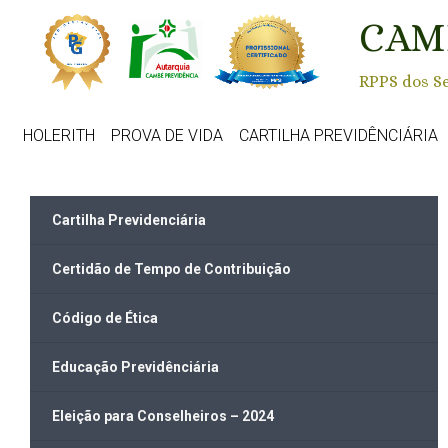
Skip to main content
CAM
RPPS dos Se
HOLERITH
PROVA DE VIDA
CARTILHA PREVIDÊNCIÁRIA
Cartilha Previdenciária
Certidão de Tempo de Contribuição
Código de Ética
Educação Previdênciária
Eleição para Conselheiros – 2024