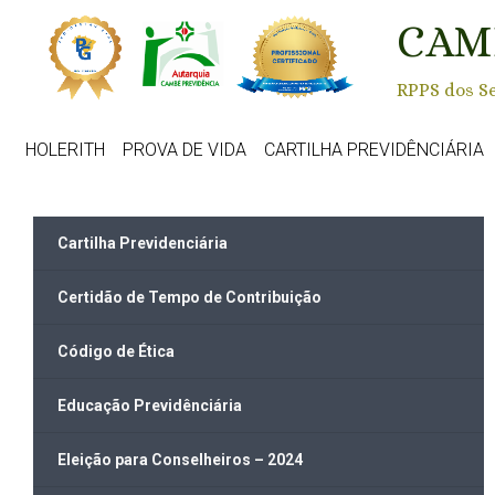
Skip to main content
CAM
RPPS dos Se
HOLERITH
PROVA DE VIDA
CARTILHA PREVIDÊNCIÁRIA
Cartilha Previdenciária
Certidão de Tempo de Contribuição
Código de Ética
Educação Previdênciária
Eleição para Conselheiros – 2024