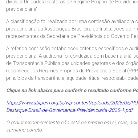
divulgar Unidades Gestoras de Regime Próprio de Previdênci
previdenciária”.
A classificação foi realizada por uma comissão avaliadora 
previdenciária da Associação Brasileira de Instituições de 
representantes da Secretaria de Previdência do Governo Fed
A referida comissão estabeleceu critérios específicos e audito
previdenciária. A auditoria foi conduzida com base na anál
de Transparência Pública das unidades gestoras e dos órgãos
reconhecer os Regimes Próprios de Previdência Social (RP
princípios da transparência, equidade, ética, responsabilidad
C
lique no link abaixo para conferir o resultado conforme Po
https://www.abipem.org.br/wp-content/uploads/2025/05/P
Destaque-Brasil-de-Governanca-Previdenciaria-2025-1.pdf
O maior reconhecimento não está no prêmio em si, mas, aci
caminho correto.