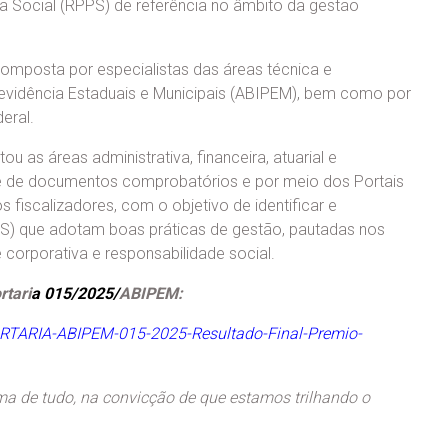
a Social (RPPS) de referência no âmbito da gestão
composta por especialistas das áreas técnica e
Previdência Estaduais e Municipais (ABIPEM), bem como por
eral.
u as áreas administrativa, financeira, atuarial e
ise de documentos comprobatórios e por meio dos Portais
 fiscalizadores, com o objetivo de identificar e
PS) que adotam boas práticas de gestão, pautadas nos
e corporativa e responsabilidade social.
rtari
a
015/2025/
ABIPEM:
ORTARIA-ABIPEM-015-2025-Resultado-Final-Premio-
ma de tudo, na convicção de que estamos trilhando o