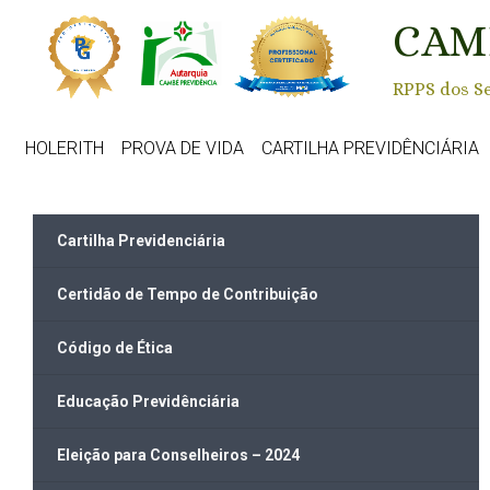
Skip to main content
CAM
RPPS dos Se
HOLERITH
PROVA DE VIDA
CARTILHA PREVIDÊNCIÁRIA
Cartilha Previdenciária
Certidão de Tempo de Contribuição
Código de Ética
Educação Previdênciária
Eleição para Conselheiros – 2024