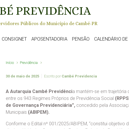
BÉ PREVIDÊNCIA
rvidores Públicos do Município de Cambé-PR
CONSIGNET
APOSENTADORIA
PENSÃO
CALENDÁRIO D
Início
Previdência
30 de maio de 2025
Escrito por
Cambé Previdencia
A Autarquia Cambé Previdênci
a mantém-se em trajetória 
entre os 943 Regimes Próprios de Previdência Social
(RPPS
de Governança Previdenciária”,
concedido pela Associação
Municipais
(ABIPEM).
Conforme o Edital nº 001/2025/ABIPEM, “constitui objetivo do