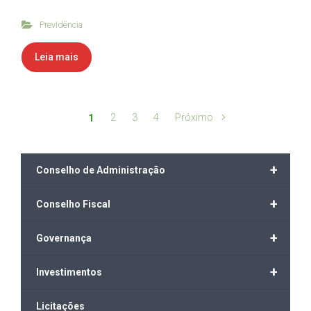
Previdência
Leia mais
2
3
4
Próximo
1
+
Conselho de Administração
+
Conselho Fiscal
+
Governança
+
Investimentos
Licitações