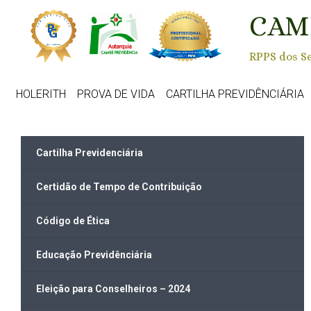
Skip to main content
CAM
RPPS dos Se
HOLERITH
PROVA DE VIDA
CARTILHA PREVIDÊNCIÁRIA
Cartilha Previdenciária
Certidão de Tempo de Contribuição
Código de Ética
Educação Previdênciária
Eleição para Conselheiros – 2024