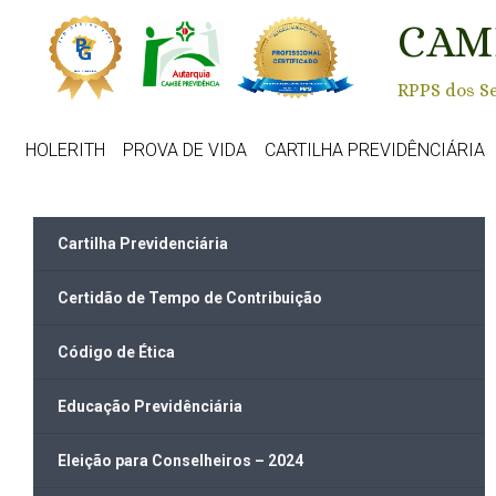
Skip to main content
CAM
RPPS dos Se
HOLERITH
PROVA DE VIDA
CARTILHA PREVIDÊNCIÁRIA
Cartilha Previdenciária
Certidão de Tempo de Contribuição
Código de Ética
Educação Previdênciária
Eleição para Conselheiros – 2024