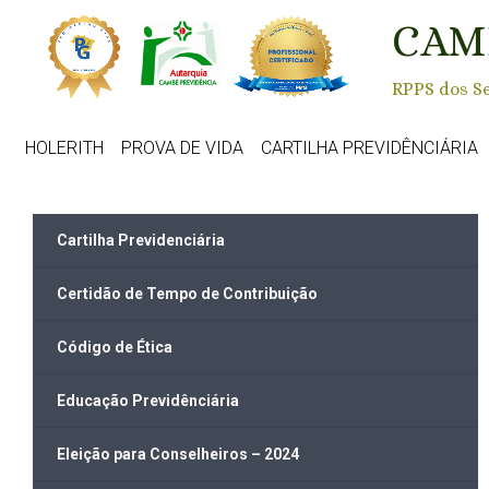
Skip to main content
CAM
RPPS dos Se
HOLERITH
PROVA DE VIDA
CARTILHA PREVIDÊNCIÁRIA
Cartilha Previdenciária
Certidão de Tempo de Contribuição
Código de Ética
Educação Previdênciária
Eleição para Conselheiros – 2024