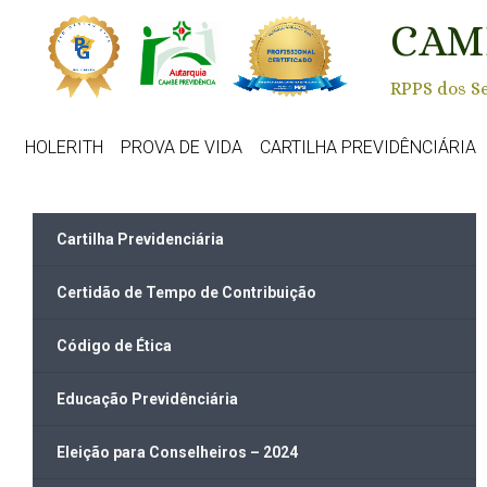
Skip to main content
CAM
RPPS dos Se
HOLERITH
PROVA DE VIDA
CARTILHA PREVIDÊNCIÁRIA
Cartilha Previdenciária
Certidão de Tempo de Contribuição
Código de Ética
Educação Previdênciária
Eleição para Conselheiros – 2024