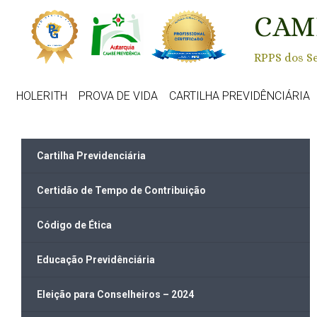
Skip to main content
CAM
RPPS dos Se
HOLERITH
PROVA DE VIDA
CARTILHA PREVIDÊNCIÁRIA
Cartilha Previdenciária
Certidão de Tempo de Contribuição
Código de Ética
Educação Previdênciária
Eleição para Conselheiros – 2024