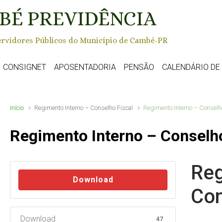
BÉ PREVIDÊNCIA
rvidores Públicos do Município de Cambé-PR
CONSIGNET
APOSENTADORIA
PENSÃO
CALENDÁRIO D
Início
Regimento Interno – Conselho Fiscal
Regimento Interno – Conselh
Regimento Interno – Conselho
Reg
Download
Con
Download
47