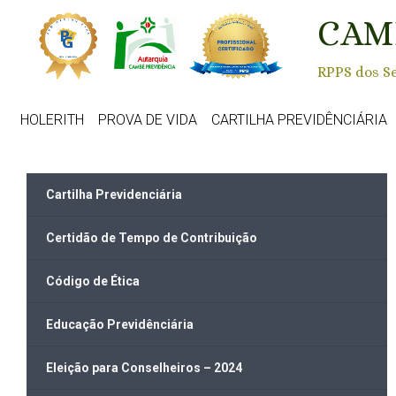
Skip to main content
CAM
RPPS dos Se
HOLERITH
PROVA DE VIDA
CARTILHA PREVIDÊNCIÁRIA
Cartilha Previdenciária
Certidão de Tempo de Contribuição
Código de Ética
Educação Previdênciária
Eleição para Conselheiros – 2024