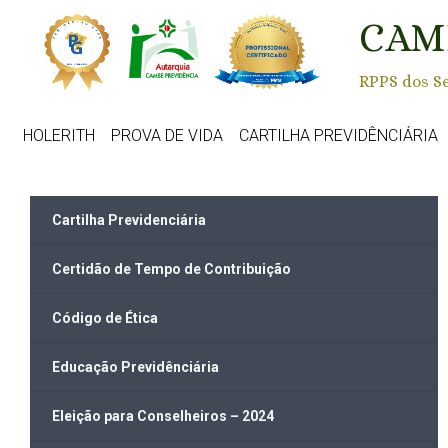
Skip to main content
CAM
RPPS dos Se
HOLERITH
PROVA DE VIDA
CARTILHA PREVIDÊNCIÁRIA
Cartilha Previdenciária
Certidão de Tempo de Contribuição
Código de Ética
Educação Previdênciária
Eleição para Conselheiros – 2024