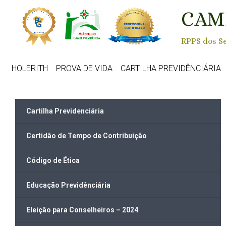
Skip to main content
CAM
RPPS dos Se
HOLERITH
PROVA DE VIDA
CARTILHA PREVIDÊNCIÁRIA
Cartilha Previdenciária
Certidão de Tempo de Contribuição
Código de Ética
Educação Previdênciária
Eleição para Conselheiros – 2024