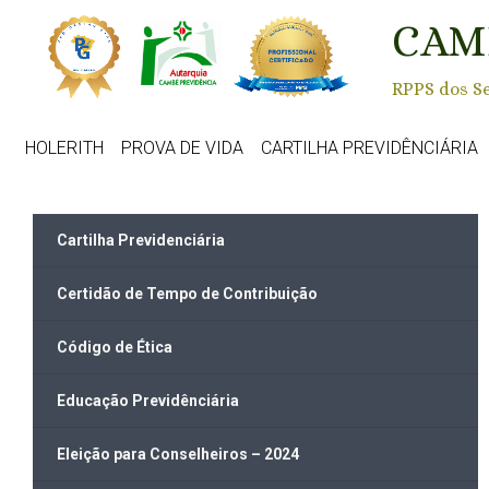
Skip to main content
CAM
RPPS dos Se
HOLERITH
PROVA DE VIDA
CARTILHA PREVIDÊNCIÁRIA
Cartilha Previdenciária
Certidão de Tempo de Contribuição
Código de Ética
Educação Previdênciária
Eleição para Conselheiros – 2024