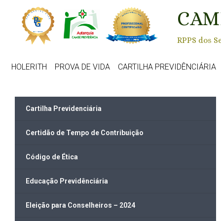
Skip to main content
CAM
RPPS dos Se
HOLERITH
PROVA DE VIDA
CARTILHA PREVIDÊNCIÁRIA
Cartilha Previdenciária
Certidão de Tempo de Contribuição
Código de Ética
Educação Previdênciária
Eleição para Conselheiros – 2024